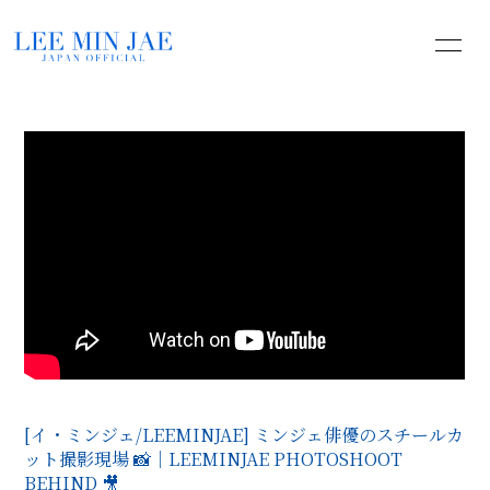
HOME
INFORMATION
PROFILE
YOUTUBE
PHOTO
MOVIE
BLOG
無料会員登録
ログイン
[イ・ミンジェ/LEEMINJAE] ミンジェ俳優のスチールカ
ット撮影現場 📸｜LEEMINJAE PHOTOSHOOT
BEHIND 🎥