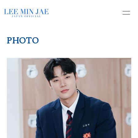
HOME
INFORMATION
PHOTO
PROFILE
YOUTUBE
PHOTO
MOVIE
BLOG
無料会員登録
ログイン